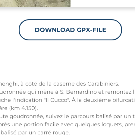
DOWNLOAD GPX-FILE
enghi, à côté de la caserne des Carabiniers.
udronnée qui mène à S. Bernardino et remontez l
uche l'indication "Il Cucco". À la deuxième bifurcat
ière (km 4.150).
oute goudronnée, suivez le parcours balisé par un 
près une portion facile avec quelques loquets, pre
 balisé par un carré rouge.