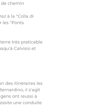
on de chemin
z à la "Colla di
 les "Ponts
erre très praticable
squ'à Calvisio et
n des itinéraires les
rnardino, il s'agit
gens ont reussi à
écessite une conduite