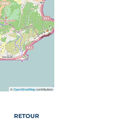
©
OpenStreetMap
contributors
RETOUR