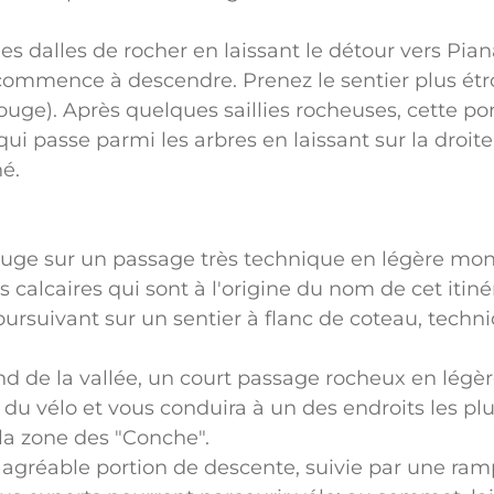
es dalles de rocher en laissant le détour vers Pian
commence à descendre. Prenez le sentier plus étr
rouge). Après quelques saillies rocheuses, cette po
qui passe parmi les arbres en laissant sur la droit
é.
rouge sur un passage très technique en légère mont
 calcaires qui sont à l'origine du nom de cet itinér
oursuivant sur un sentier à flanc de coteau, techni
fond de la vallée, un court passage rocheux en lég
 du vélo et vous conduira à un des endroits les p
la zone des "Conche".
ne agréable portion de descente, suivie par une r