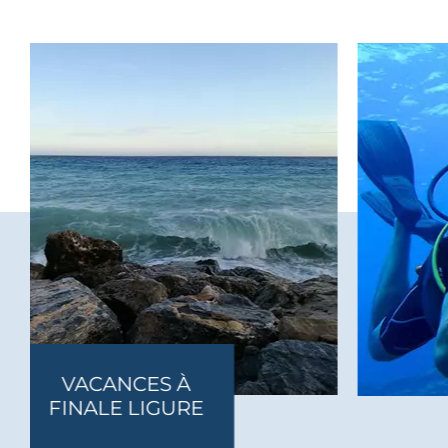
NCES À
ÉVÉN
E LIGURE