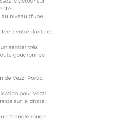
ssez le détour sur
ente.
e au niveau d'une
tée à votre droite et
un sentier très
a route goudronnée
n de Vezzi Portio.
dication pour Vezzi
aide sur la droite.
 un triangle rouge.