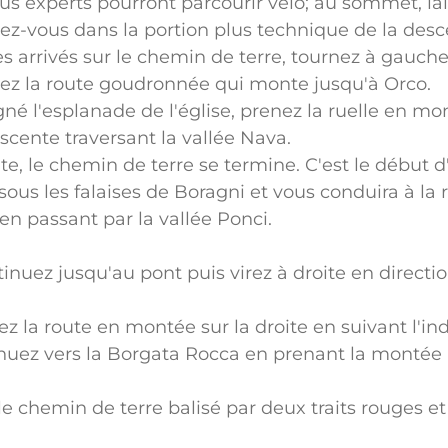
s experts pourront parcourir vélo; au sommet, lai
gez-vous dans la portion plus technique de la desc
es arrivés sur le chemin de terre, tournez à gauch
nez la route goudronnée qui monte jusqu'à Orco.
 l'esplanade de l'église, prenez la ruelle en mon
scente traversant la vallée Nava.
e, le chemin de terre se termine. C'est le début d'
sous les falaises de Boragni et vous conduira à l
en passant par la vallée Ponci.
tinuez jusqu'au pont puis virez à droite en directio
nez la route en montée sur la droite en suivant l'in
inuez vers la Borgata Rocca en prenant la montée r
e chemin de terre balisé par deux traits rouges et