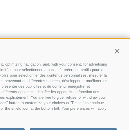
Continu
t, optimizing navigation, and, with your consent, for advertising
itées pour sélectionner la publicité, créer des profils pour la
s profils pour sélectionner des contenus personnalisés, mesurer la
s provenant de différentes sources, développer et améliorer les
pe.com
t présenter des publicités et du contenu, enregistrer et
fférents appareils, identifier les appareils en fonction des
es explicitement. You are free to give, refuse, or withdraw your
ences" button to customize your choices or "Reject" to continue
r the shield icon at the bottom left. Your preferences will apply
IT
|
EN