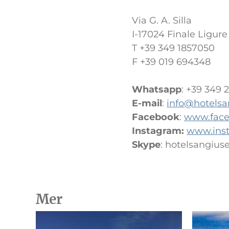
Via G. A. Silla
I-17024 Finale Ligure
T +39 349 1857050
F +39 019 694348
Whatsapp
: +39 349 
E-mail
:
info@hotels
Facebook
:
www.faceb
Instagram:
www.inst
Skype
: hotelsangius
Mer