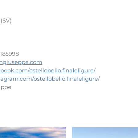
 (SV)
2185998
angiuseppe.com
ook.com/ostellobello.finaleligure/
agram.com/ostellobello.finaleligure/
eppe