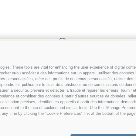
+39 349 1857050
ppe
+39 349 1857050
gies. These tools are vital for enhancing the user experience of digital conten
ker et/ou accéder à des informations sur un appareil, utiliser des données lim
icités personnalisées, créer des profils de contenus personnalisés, utiliser de
rendre les publics par le biais de statistiques ou de combinaisons de donnée
info@hotelsangiusep
rer la sécurité, prévenir et détecter la fraude et réparer les erreurs, fournir e
ndance et combiner des données à partir d’autres sources de données, relier di
alisation précises, identifier les appareils à partir des informations demandé
" you consent to the use of cookies and similar tools. Use the "Manage Prefer
any time by clicking the "Cookie Preferences" link at the bottom of the page o
DE
|