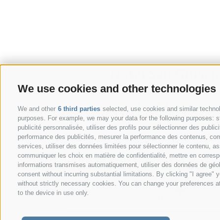
Hotel San Giuse
We use cookies and other technologies
Via G. A. Silla
17024 Finale Ligure
We and other
6 third parties
selected, use cookies and similar technolo
purposes. For example, we may your data for the following purposes: stoc
publicité personnalisée, utiliser des profils pour sélectionner des publ
performance des publicités, mesurer la performance des contenus, comp
services, utiliser des données limitées pour sélectionner le contenu, assu
communiquer les choix en matière de confidentialité, mettre en correspo
informations transmises automatiquement, utiliser des données de géoloc
consent without incurring substantial limitations. By clicking "I agree
without strictly necessary cookies. You can change your preferences at 
to the device in use only.