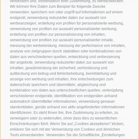
verbessern und, vorbehaltlich Ihrer Zustimmung, zu Werbezwecken.
Wir können Ihre Daten zum Beispiel für folgende Zwecke
verwenden: speichern von oder zugriff auf informationen auf einem
endgerät, verwendung reduzierter daten zur auswahl von
werbeanzeigen, erstellung von profilen für personalisierte werbung,
verwendung von profilen zur auswahl personalisierter werbung,
Hotel San Giuseppe
erstellung von profilen zur personalisierung von inhalten,
verwendung von profilen zur auswahl personalisierter inhalte,
Via G. A. Silla
messung der werbeleistung, messung der performance von inhalten,
analyse von zielgruppen durch statistiken oder kombinationen von
17024 Finale Ligure
daten aus verschiedenen quellen, entwicklung und verbesserung
der angebote, verwendung reduzierter daten zur auswahl von
+39 349 1857050
inhalten, gewährleistung der sicherheit, verhinderung und
aufdeckung von betrug und fehlerbehebung, bereitstellung und
+39 349 1857050
anzeige von werbung und inhalten, ihre entscheidungen zum
datenschutz speichern und übermitteln, abgleichung und
info@hotelsangiuseppe.com
kombination von daten aus unterschiedlichen quellen, verknüpfung
verschiedener endgeräte, identifikation von endgeräten anhand
automatisch übermittelter informationen, verwendung genauer
standortdaten, geräte anhand von aktiv angeforderten informationen
identifizieren. Es steht Ihnen frei, Ihre Zustimmung zu erteilen, zu
IT
|
EN
|
FR
verweigern oder zu widerrufen, ohne dass dies zu wesentlichen
Einschränkungen führt. Wenn Sie auf „Cookies akzeptieren" klicken,
erklären Sie sich mit der Verwendung von Cookies und ähnlichen
Tools einverstanden. Verwenden Sie die Schaltfläche „Einstellungen