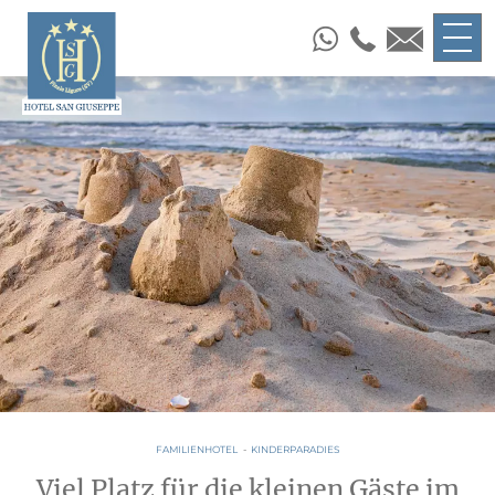
FAMILIENHOTEL
-
KINDERPARADIES
Viel Platz für die kleinen Gäste im