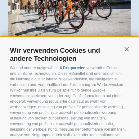
BIKE HOTEL
Wir verwenden Cookies und
Contin
andere Technologien
Wir und andere ausgewählte
6 Drittparteien
verwenden Cookies
und ähnliche Technologien. Diese Hilfsmittel sind unerlässlich, um
die Nutzung digitaler Inhalte zu gewährleisten, die Navigation zu
verbessern und, vorbehaltlich Ihrer Zustimmung, zu Werbezwecken.
Wir können Ihre Daten zum Beispiel für folgende Zwecke
verwenden: speichern von oder zugriff auf informationen auf einem
endgerät, verwendung reduzierter daten zur auswahl von
werbeanzeigen, erstellung von profilen für personalisierte werbung,
verwendung von profilen zur auswahl personalisierter werbung,
Hotel San Giuseppe
erstellung von profilen zur personalisierung von inhalten,
verwendung von profilen zur auswahl personalisierter inhalte,
messung der werbeleistung, messung der performance von inhalten,
Via G. A. Silla
analyse von zielgruppen durch statistiken oder kombinationen von
17024 Finale Ligure