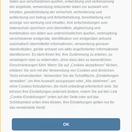
daten aus verschiedenen quellen, entwicklung und verbesserung
der angebote, verwendung reduzierter daten zur auswahl von
+39 349 1857050
inhalten, gewährleistung der sicherheit, verhinderung und
aufdeckung von betrug und fehlerbehebung, bereitstellung und
+39 349 1857050
anzeige von werbung und inhalten, ihre entscheidungen zum
datenschutz speichern und übermitteln, abgleichung und
info@hotelsangiuseppe.com
kombination von daten aus unterschiedlichen quellen, verknüpfung
verschiedener endgeräte, identifikation von endgeräten anhand
automatisch übermittelter informationen, verwendung genauer
standortdaten, geräte anhand von aktiv angeforderten informationen
identifizieren. Es steht Ihnen frei, Ihre Zustimmung zu erteilen, zu
IT
|
EN
|
FR
verweigern oder zu widerrufen, ohne dass dies zu wesentlichen
Einschränkungen führt. Wenn Sie auf „Cookies akzeptieren" klicken,
erklären Sie sich mit der Verwendung von Cookies und ähnlichen
Tools einverstanden. Verwenden Sie die Schaltfläche „Einstellungen
verwalten", um Ihre Auswahl anzupassen oder „Alle ablehnen", um
ohne Cookies fortzufahren, die nicht unbedingt erforderlich sind. Sie
können Ihre Einstellungen jederzeit ändern, indem Sie auf den Link
„Cookie-Einstellungen" unten auf der Seite oder auf das
Schildsymbol unten links klicken. Ihre Einstellungen gelten nur für
das verwendete Gerät.
OK