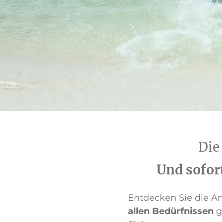
Die
Und sofort
Entdecken Sie die Ang
allen Bedürfnissen
g