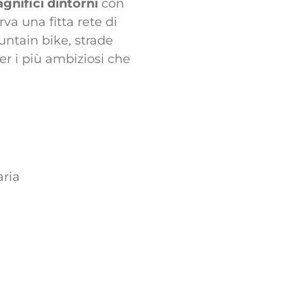
gnifici dintorni
con
rva una fitta rete di
untain bike, strade
er i più ambiziosi che
aria