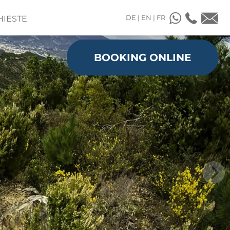
DE
|
EN
|
FR
HIESTE
BOOKING ONLINE