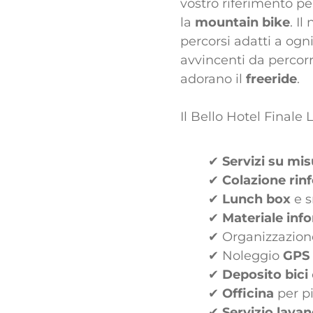
vostro riferimento per
la
mountain bike
. I
percorsi adatti a ogn
avvincenti da percor
adorano il
freeride
.
Il Bello Hotel Finale
✔
Servizi su mis
✔
Colazione rin
✔
Lunch box
e s
✔
Materiale inf
✔ Organizzazione
✔ Noleggio
GPS
✔
Deposito bici
✔
Officina
per p
✔
Servizio lavan