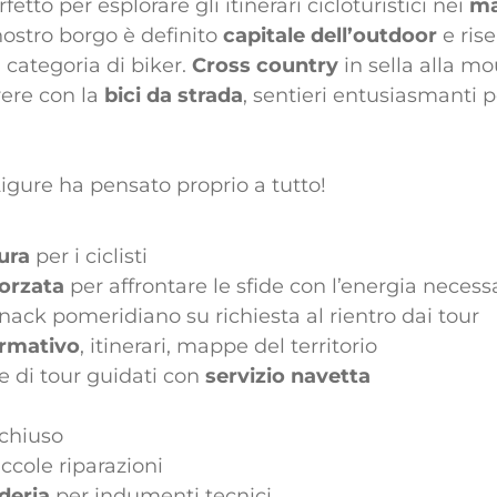
fetto per esplorare gli itinerari cicloturistici nei
ma
l nostro borgo è definito
capitale dell’outdoor
e rise
i categoria di biker.
Cross country
in sella alla mo
rere con la
bici da strada
, sentieri entusiasmanti p
 Ligure ha pensato proprio a tutto!
ura
per i ciclisti
forzata
per affrontare le sfide con l’energia necess
nack pomeridiano su richiesta al rientro dai tour
ormativo
, itinerari, mappe del territorio
 di tour guidati con
servizio navetta
chiuso
iccole riparazioni
deria
per indumenti tecnici