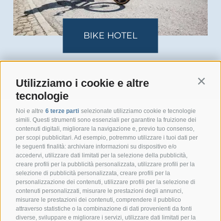
FAMILY HOTEL
Utilizziamo i cookie e altre
Contin
tecnologie
Noi e altre
6 terze parti
selezionate utilizziamo cookie e tecnologie
simili. Questi strumenti sono essenziali per garantire la fruizione dei
contenuti digitali, migliorare la navigazione e, previo tuo consenso,
per scopi pubblicitari. Ad esempio, potremmo utilizzare i tuoi dati per
Hotel San Giuseppe
le seguenti finalità: archiviare informazioni su dispositivo e/o
accedervi, utilizzare dati limitati per la selezione della pubblicità,
creare profili per la pubblicità personalizzata, utilizzare profili per la
Via G. A. Silla
selezione di pubblicità personalizzata, creare profili per la
17024 Finale Ligure
personalizzazione dei contenuti, utilizzare profili per la selezione di
contenuti personalizzati, misurare le prestazioni degli annunci,
+39 349 1857050
misurare le prestazioni dei contenuti, comprendere il pubblico
attraverso statistiche o la combinazione di dati provenienti da fonti
+39 349 1857050
diverse, sviluppare e migliorare i servizi, utilizzare dati limitati per la