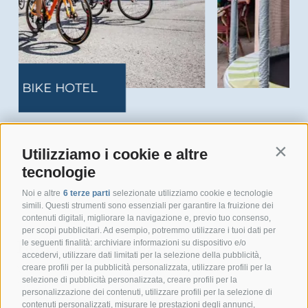
FAMILY HOTEL
Utilizziamo i cookie e altre
Contin
tecnologie
Noi e altre
6 terze parti
selezionate utilizziamo cookie e tecnologie
simili. Questi strumenti sono essenziali per garantire la fruizione dei
contenuti digitali, migliorare la navigazione e, previo tuo consenso,
per scopi pubblicitari. Ad esempio, potremmo utilizzare i tuoi dati per
Hotel San Giuseppe
le seguenti finalità: archiviare informazioni su dispositivo e/o
accedervi, utilizzare dati limitati per la selezione della pubblicità,
Via G. A. Silla
creare profili per la pubblicità personalizzata, utilizzare profili per la
selezione di pubblicità personalizzata, creare profili per la
17024 Finale Ligure
personalizzazione dei contenuti, utilizzare profili per la selezione di
contenuti personalizzati, misurare le prestazioni degli annunci,
+39 349 1857050