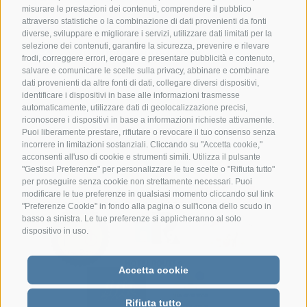
misurare le prestazioni dei contenuti, comprendere il pubblico
attraverso statistiche o la combinazione di dati provenienti da fonti
+39 349 1857050
diverse, sviluppare e migliorare i servizi, utilizzare dati limitati per la
selezione dei contenuti, garantire la sicurezza, prevenire e rilevare
info@hotelsangiuseppe.com
frodi, correggere errori, erogare e presentare pubblicità e contenuto,
salvare e comunicare le scelte sulla privacy, abbinare e combinare
dati provenienti da altre fonti di dati, collegare diversi dispositivi,
identificare i dispositivi in base alle informazioni trasmesse
DE
|
EN
|
FR
automaticamente, utilizzare dati di geolocalizzazione precisi,
riconoscere i dispositivi in base a informazioni richieste attivamente.
Puoi liberamente prestare, rifiutare o revocare il tuo consenso senza
incorrere in limitazioni sostanziali. Cliccando su "Accetta cookie,"
acconsenti all'uso di cookie e strumenti simili. Utilizza il pulsante
"Gestisci Preferenze" per personalizzare le tue scelte o "Rifiuta tutto"
per proseguire senza cookie non strettamente necessari. Puoi
modificare le tue preferenze in qualsiasi momento cliccando sul link
"Preferenze Cookie" in fondo alla pagina o sull'icona dello scudo in
basso a sinistra. Le tue preferenze si applicheranno al solo
dispositivo in uso.
Accetta cookie
Rifiuta tutto