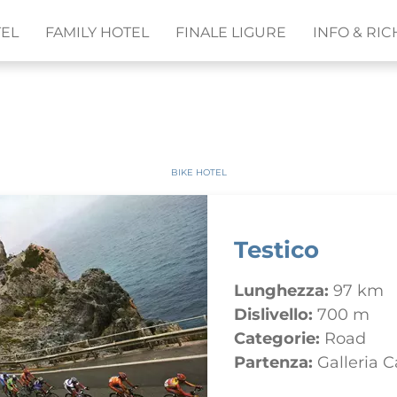
TEL
FAMILY HOTEL
FINALE LIGURE
INFO & RIC
BIKE HOTEL
Testico
Lunghezza:
97 km
Dislivello:
700 m
Categorie:
Road
Partenza:
Galleria 