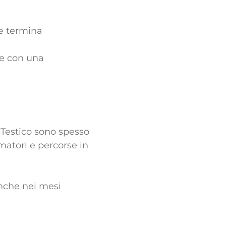
e termina
re con una
l Testico sono spesso
matori e percorse in
anche nei mesi