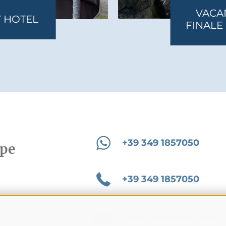
EVENTI
+39 349 1857050
ppe
+39 349 1857050
info@hotelsangiusep